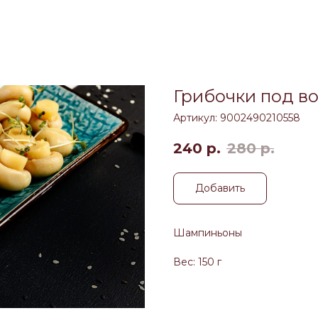
Грибочки под в
Артикул:
9002490210558
240
р.
280
р.
Добавить
Шампиньоны
Вес: 150 г