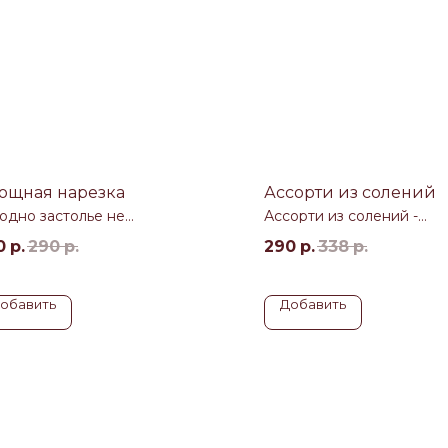
ощная нарезка
Ассорти из солений
одно застолье не
Ассорти из солений -
одится без овощной
оригинальная и вкусная
елки
холодная закуска, спосо
0
р.
290
р.
290
р.
338
р.
порадовать любого, даж
самого искушенного, гур
обавить
Добавить