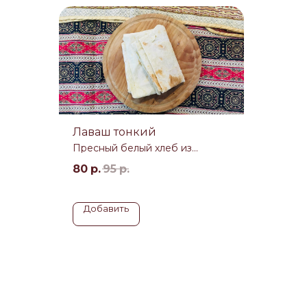
Лаваш тонкий
Пресный белый хлеб из
пшеничной муки
бная
80
р.
95
р.
е
мана
Добавить