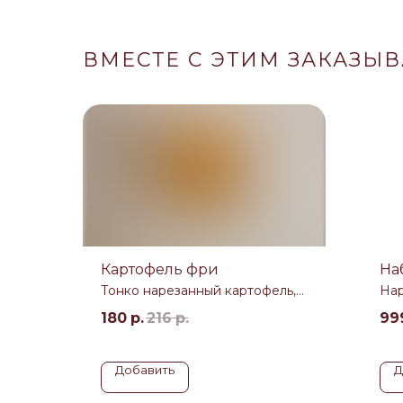
ВМЕСТЕ С ЭТИМ ЗАКАЗЫ
Картофель фри
На
Тонко нарезанный картофель,
Нар
обжаренный во фритюре до
ов
золотистой корочки
180
р.
216
р.
99
Добавить
Д