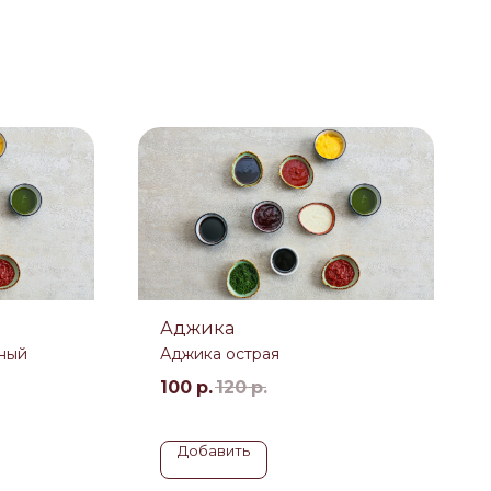
Аджика
ный
Аджика острая
100
р.
120
р.
Добавить