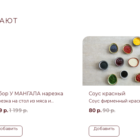
ВАЮТ
бор У МАНГАЛА нарезка
Соус красный
езка на стол из мяса и
Соус фирменный крас
ощей
9
р.
1 199
р.
80
р.
90
р.
обавить
Добавить