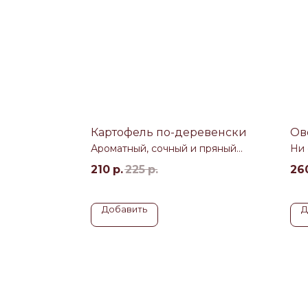
Картофель по-деревенски
Ов
Ароматный, сочный и пряный
Ни 
картофель по-деревенски
обх
тар
210
р.
225
р.
26
Добавить
Д