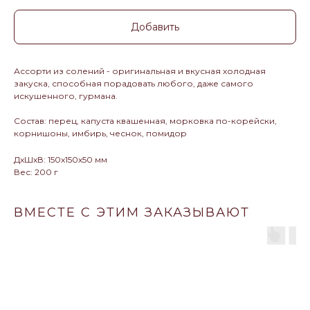
Добавить
Ассорти из солений - оригинальная и вкусная холодная
закуска, способная порадовать любого, даже самого
искушенного, гурмана.
Состав: перец, капуста квашенная, морковка по-корейски,
корнишоны, имбирь, чеснок, помидор
ДxШxВ: 150x150x50 мм
Вес: 200 г
ВМЕСТЕ С ЭТИМ ЗАКАЗЫВАЮТ