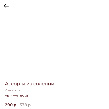
Ассорти из солений
У мангала
Артикул:
180135
290
р.
338
р.