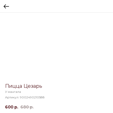
Пицца Цезарь
У мангала
Артикул:
9002490210588
600
р.
680
р.