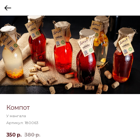
Компот
У мангала
Артикул:
180063
350
р.
380
р.