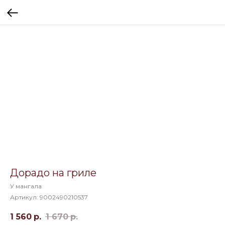
Дорадо на гриле
У мангала
Артикул:
9002490210537
1 560
р.
1 670
р.