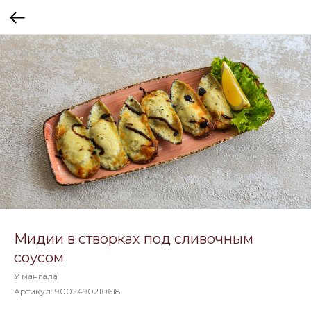
Мидии в створках под сливочным
соусом
У мангала
Артикул:
9002490210618